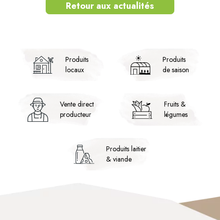
Retour aux actualités
Twitter
Facebook
LinkedIn
Produits
Produits
locaux
de saison
Vente direct
Fruits &
producteur
légumes
Produits laitier
& viande